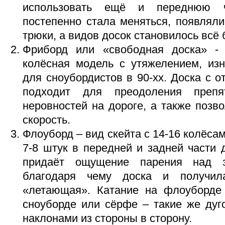
использовать ещё и переднюю ч
постепенно стала меняться, появлял
трюки, а видов досок становилось всё
Фриборд или «свободная доска» - 
колёсная модель с утяжелением, изн
для сноубордистов в 90-хх. Доска с о
подходит для преодоления препя
неровностей на дороге, а также позв
скорость.
Флоуборд – вид скейта с 14-16 колёса
7-8 штук в передней и задней части д
придаёт ощущение парения над з
благодаря чему доска и получил
«летающая». Катание на флоуборде
сноуборде или сёрфе – такие же дуг
наклонами из стороны в сторону.