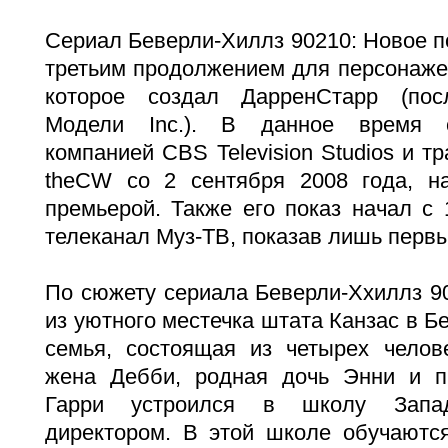
Сериал Беверли-Хиллз 90210: Новое п
третьим продолжением для персонаже
которое создал ДарренСтарр (по
Модели Inc.). В данное время с
компанией CBS Television Studios и т
theCW со 2 сентября 2008 года, н
премьерой. Также его показ начал с
телеканал Муз-ТВ, показав лишь первы
По сюжету сериала Беверли-Ххиллз 9
из уютного местечка штата Канзас в Б
семья, состоящая из четырех челове
жена Дебби, родная дочь Энни и п
Гарри устроился в школу Запад
директором. В этой школе обучаются