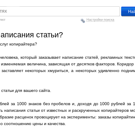
алют
Настройки поиска
написания статьи?
услуг копирайтера?
еловека, который заказывает написание статей, рекламных текст
 изменяемая величина, зависящая от десятков факторов. Коридор
 заставляет некоторых хмуриться, а некоторых удивленно подни
 статьи для вашего сайта.
блей за 1000 знаков без пробелов и, доходя до 1000 рублей за 
ть написания статьи от известных и раскрученных копирайтеров м
образие расценок провоцирует на эксперименты: заказы копирайтин
по соотношению цены и качества.