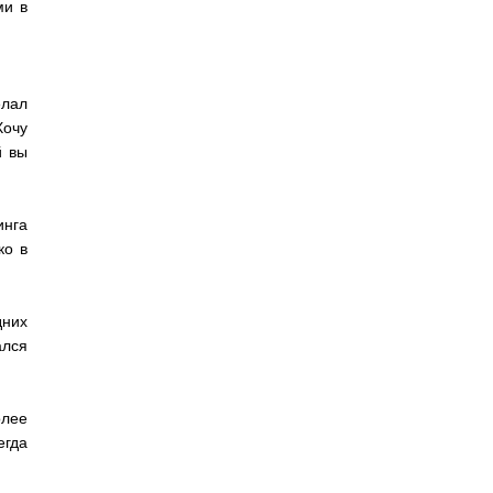
ми в
елал
Хочу
й вы
инга
ко в
дних
ался
олее
егда