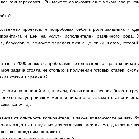
вас заинтересовать. Вы можете ознакомиться с моими расценка
айта?!
ственных проектов, я попробовал себя в роли заказчика и сд
ирайтинга и цен на услуги исполнителей различного рода. 
я, безусловно, поможет определиться с ценовым шагом, которы
татью в 2000 знаков с пробелами, следовательно, цена копирайт
 Моя задача стояла не столько в получении готовых статей, сколь
ания статьи в среднем?.
ценами на копирайтинг, причем, большинство из них было в сре
ановился на устроившем меня копирайтере, заказал статьи и ост
вки, конечно).
висят от опытности копирайтера, а также возможности решать б
делать акценты на нужных для заказчика местах. Но, далеко не вс
орые вы перед ним поставите.
е не завышать цены на копирайтинг?