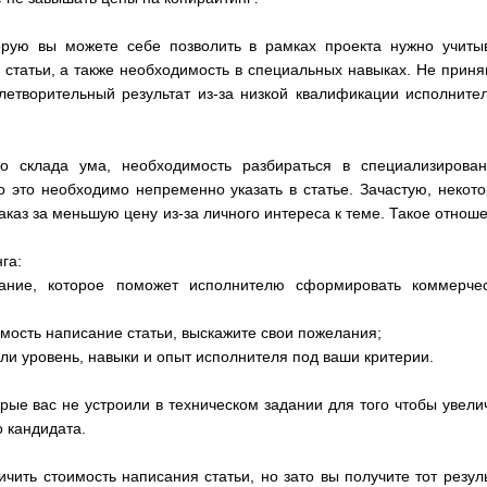
орую вы можете себе позволить в рамках проекта нужно учиты
статьи, а также необходимость в специальных навыках. Не приня
летворительный результат из-за низкой квалификации исполните
о склада ума, необходимость разбираться в специализирова
то это необходимо непременно указать в статье. Зачастую, некот
аказ за меньшую цену из-за личного интереса к теме. Такое отнош
га:
дание, которое поможет исполнителю сформировать коммерче
мость написание статьи, выскажите свои пожелания;
ли уровень, навыки и опыт исполнителя под ваши критерии.
ые вас не устроили в техническом задании для того чтобы увели
 кандидата.
ить стоимость написания статьи, но зато вы получите тот резуль