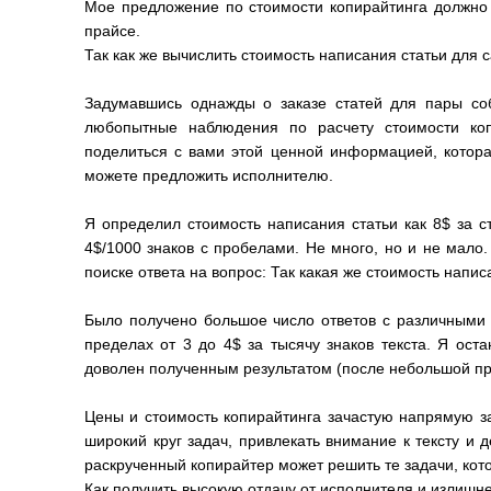
Мое предложение по стоимости копирайтинга должно 
прайсе.
Так как же вычислить стоимость написания статьи для с
Задумавшись однажды о заказе статей для пары соб
любопытные наблюдения по расчету стоимости коп
поделиться с вами этой ценной информацией, котора
можете предложить исполнителю.
Я определил стоимость написания статьи как 8$ за с
4$/1000 знаков с пробелами. Не много, но и не мало.
поиске ответа на вопрос: Так какая же стоимость напис
Было получено большое число ответов с различными 
пределах от 3 до 4$ за тысячу знаков текста. Я ост
доволен полученным результатом (после небольшой пра
Цены и стоимость копирайтинга зачастую напрямую за
широкий круг задач, привлекать внимание к тексту и 
раскрученный копирайтер может решить те задачи, кот
Как получить высокую отдачу от исполнителя и излишн