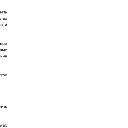
вать
в во
ля и
нных
орые
ение
ское
чить
тат,