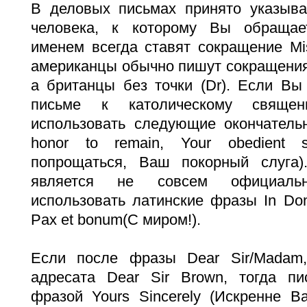
В деловых письмах принято указыва
человека, к которому Вы обращае
именем всегда ставят сокращение Mis
американцы обычно пишут сокращения с
а британцы без точки (Dr). Если Вы
письме к католическому священ
использовать следующие окончатель
honor to remain, Your obedient 
попрощаться, Ваш покорный слуга)
является не совсем официаль
использовать латинские фразы In Do
Pax et bonum(С миром!).
Если после фразы Dear Sir/Madam
адресата Dear Sir Brown, тогда п
фразой Yours Sincerely (Искренне В