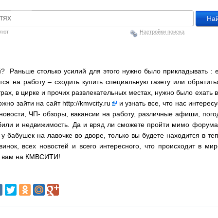
алют
Настройки поиска
ий? Раньше столько усилий для этого нужно было прикладывать : 
ится на работу – сходить купить специальную газету или обратить
трах, в цирке и прочих развлекательных местах, нужно было ехать в
ожно зайти на сайт
http://kmvcity.ru
и узнать все, что нас интересу
новости, ЧП- обзоры, вакансии на работу, различные афиши, пого
били и недвижимость. Да и вряд ли сможете пройти мимо форума
 у бабушек на лавочке во дворе, только вы будете находится в те
винок, всех новостей и всего интересного, что происходит в мир
то вам на КМВСИТИ!