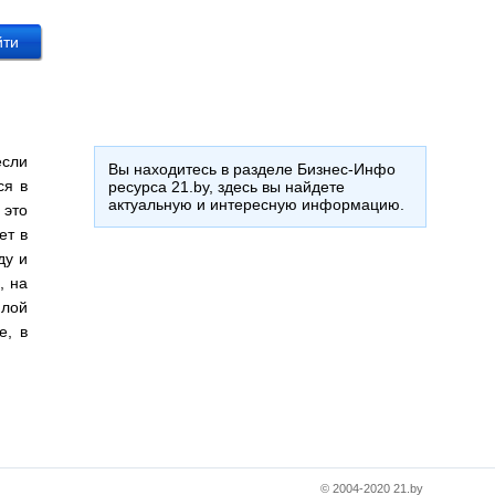
если
Вы находитесь в разделе Бизнес-Инфо
ся в
ресурса 21.by, здесь вы найдете
актуальную и интересную информацию.
 это
ет в
ду и
, на
плой
е, в
© 2004-2020 21.by