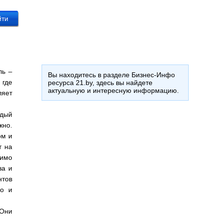
ль –
Вы находитесь в разделе Бизнес-Инфо
 где
ресурса 21.by, здесь вы найдете
актуальную и интересную информацию.
ляет
ждый
жно.
ом и
т на
димо
ва и
нтов
го и
 Они