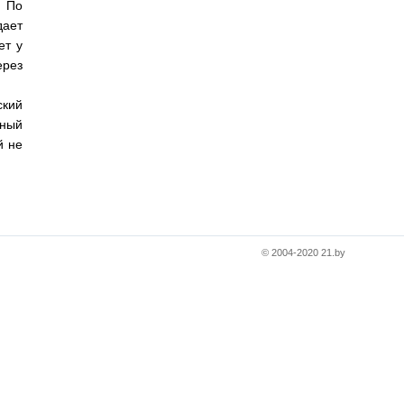
. По
дает
ет у
ерез
ский
ьный
й не
© 2004-2020 21.by