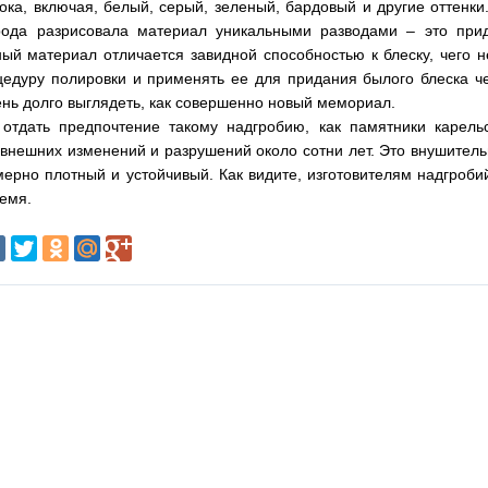
ка, включая, белый, серый, зеленый, бардовый и другие оттенки
рода разрисовала материал уникальными разводами – это при
й материал отличается завидной способностью к блеску, чего н
цедуру полировки и применять ее для придания былого блеска ч
ь долго выглядеть, как совершенно новый мемориал.
 отдать предпочтение такому надгробию, как
памятники карель
 внешних изменений и разрушений около сотни лет. Это внушител
ерно плотный и устойчивый. Как видите, изготовителям надгроби
ремя.