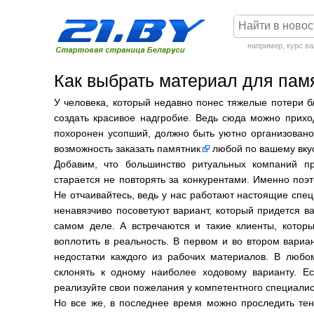
например,
курс в
Как выбрать материал для пам
У человека, который недавно понес тяжелые потери б
создать красивое надгробие. Ведь сюда можно приход
похоронен усопший, должно быть уютно организовано.
возможность
заказать памятник
любой по вашему вку
Добавим, что большинство ритуальных компаний п
старается не повторять за конкурентами. Именно поэ
Не отчаивайтесь, ведь у нас работают настоящие спец
ненавязчиво посоветуют вариант, который придется ва
самом деле. А встречаются и такие клиенты, кото
воплотить в реальность. В первом и во втором вариан
недостатки каждого из рабочих материалов. В любо
склонять к одному наиболее ходовому варианту. Ес
реализуйте свои пожелания у компетентного специалис
Но все же, в последнее время можно проследить те