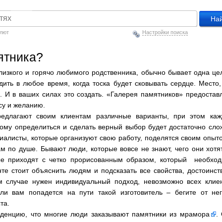
алют
Настройки поиска
ятника?
лизкого и горячо любимого родственника, обычно бывает одна це
ить в любое время, когда тоска будет сковывать сердце. Место,
 И в ваших силах это создать. «Галерея памятников» предостав
су и желанию.
редлагают своим клиентам различные варианты, при этом ка
тому определиться и сделать верный выбор будет достаточно сло
иалисты, которые организуют свою работу, поделятся своим опыт
м по душе. Бывают люди, которые вовсе не знают, чего они хотя
рые приходят с четко прорисованным образом, который необхо
те стоит объяснить людям и подсказать все свойства, достоинст
м случае нужен индивидуальный подход, невозможно всех клие
ли вам попадется на пути такой изготовитель – бегите от не
та.
нденцию, что многие люди заказывают
памятники из мрамора
.